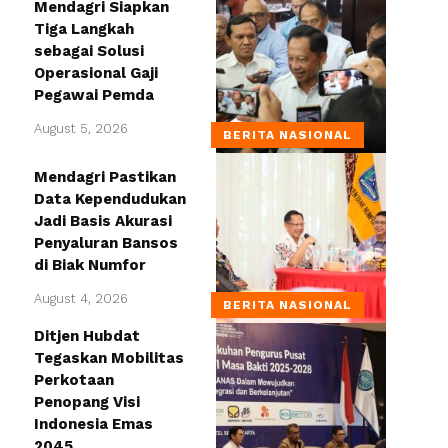
Mendagri Siapkan
Tiga Langkah
sebagai Solusi
Operasional Gaji
Pegawai Pemda
August 5, 2026
BERITA NASIONAL
Mendagri Pastikan
Data Kependudukan
Jadi Basis Akurasi
Penyaluran Bansos
di Biak Numfor
August 4, 2026
BERITA NASIONAL
Ditjen Hubdat
Tegaskan Mobilitas
Perkotaan
Penopang Visi
Indonesia Emas
2045