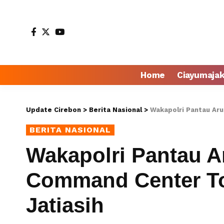
Home
Ciayumaja
Update Cirebon
>
Berita Nasional
>
Wakapolri Pantau Aru
BERITA NASIONAL
Wakapolri Pantau Ar
Command Center To
Jatiasih