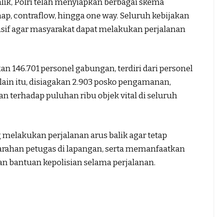
lik, Polri telah menyiapkan berbagai skema
enap, contraflow, hingga one way. Seluruh kebijakan
masif agar masyarakat dapat melakukan perjalanan
kan 146.701 personel gabungan, terdiri dari personel
 Selain itu, disiagakan 2.903 posko pengamanan,
n terhadap puluhan ribu objek vital di seluruh
elakukan perjalanan arus balik agar tetap
 arahan petugas di lapangan, serta memanfaatkan
n bantuan kepolisian selama perjalanan.