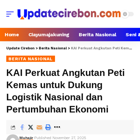
Home
Ciayumajakuning
Berita Nasional
Seni 
Update Cirebon
>
Berita Nasional
>
KAI Perkuat Angkutan Peti Kemas untuk Dukung Logistik Nasional dan Pertumbuhan Ekonomi
BERITA NASIONAL
KAI Perkuat Angkutan Peti
Kemas untuk Dukung
Logistik Nasional dan
Pertumbuhan Ekonomi
Muhajir
Published November 27, 2025