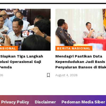
NASIONAL
BERITA NASIONAL
 Siapkan Tiga Langkah
Mendagri Pastikan Data
olusi Operasional Gaji
Kependudukan Jadi Basis 
Pemda
Penyaluran Bansos di Bia
26
August 4, 2026
Privacy Policy
Disclaimer
Pedoman Media Siber