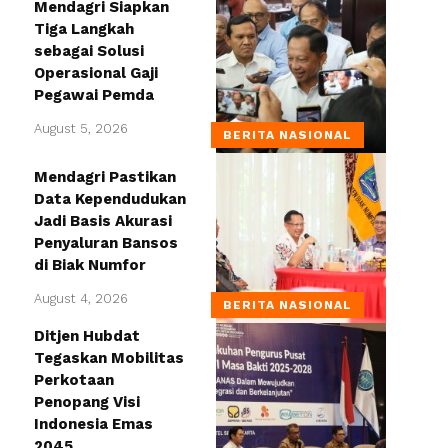
Mendagri Siapkan
Tiga Langkah
sebagai Solusi
Operasional Gaji
Pegawai Pemda
August 5, 2026
BERITA NASIONAL
Mendagri Pastikan
Data Kependudukan
Jadi Basis Akurasi
Penyaluran Bansos
di Biak Numfor
August 4, 2026
BERITA NASIONAL
Ditjen Hubdat
Tegaskan Mobilitas
Perkotaan
Penopang Visi
Indonesia Emas
2045