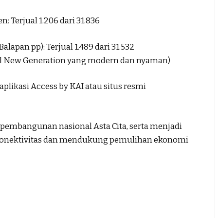
 Terjual 1.206 dari 31.836
apan pp): Terjual 1.489 dari 31.532
el New Generation yang modern dan nyaman)
plikasi Access by KAI atau situs resmi
 pembangunan nasional Asta Cita, serta menjadi
konektivitas dan mendukung pemulihan ekonomi