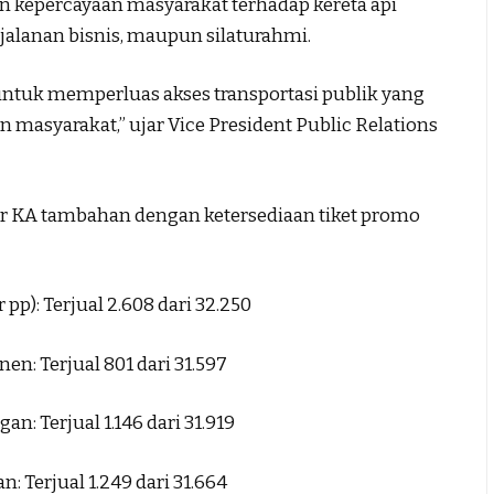
kepercayaan masyarakat terhadap kereta api
rjalanan bisnis, maupun silaturahmi.
untuk memperluas akses transportasi publik yang
 masyarakat,” ujar Vice President Public Relations
ar KA tambahan dengan ketersediaan tiket promo
 pp): Terjual 2.608 dari 32.250
: Terjual 801 dari 31.597
: Terjual 1.146 dari 31.919
 Terjual 1.249 dari 31.664