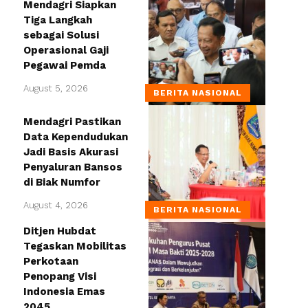
Mendagri Siapkan
Tiga Langkah
sebagai Solusi
Operasional Gaji
Pegawai Pemda
August 5, 2026
BERITA NASIONAL
Mendagri Pastikan
Data Kependudukan
Jadi Basis Akurasi
Penyaluran Bansos
di Biak Numfor
August 4, 2026
BERITA NASIONAL
Ditjen Hubdat
Tegaskan Mobilitas
Perkotaan
Penopang Visi
Indonesia Emas
2045