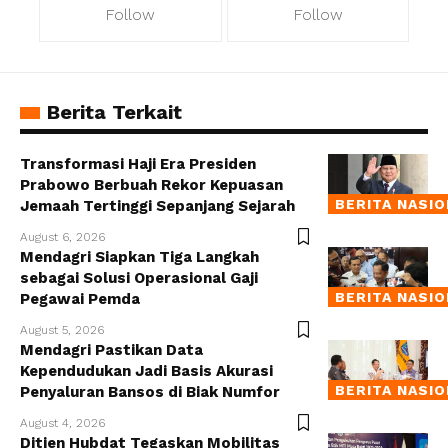
Follow
Follow
Berita Terkait
Transformasi Haji Era Presiden
Prabowo Berbuah Rekor Kepuasan
BERITA NASI
Jemaah Tertinggi Sepanjang Sejarah
August 6, 2026
Mendagri Siapkan Tiga Langkah
sebagai Solusi Operasional Gaji
BERITA NASI
Pegawai Pemda
August 5, 2026
Mendagri Pastikan Data
Kependudukan Jadi Basis Akurasi
BERITA NASI
Penyaluran Bansos di Biak Numfor
August 4, 2026
Ditjen Hubdat Tegaskan Mobilitas