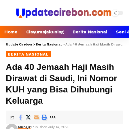
Home
Ciayumajakuning
Berita Nasional
Seni 
Update Cirebon
>
Berita Nasional
>
Ada 40 Jemaah Haji Masih Dirawat di Saudi, Ini Nomor KUH yang Bisa Dihubungi Keluarga
BERITA NASIONAL
Ada 40 Jemaah Haji Masih
Dirawat di Saudi, Ini Nomor
KUH yang Bisa Dihubungi
Keluarga
Muhajir
Published July 14, 2025