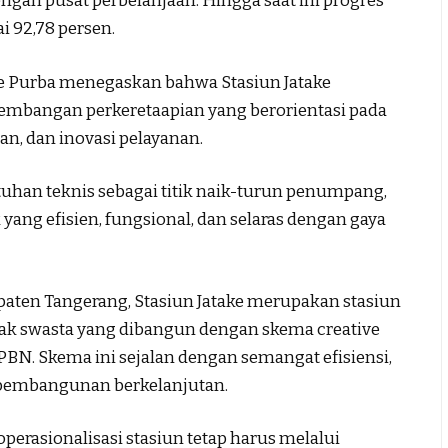
engan pusat perbelanjaan. Hingga saat ini progres
i 92,78 persen.
ne Purba menegaskan bahwa Stasiun Jatake
embangan perkeretaapian yang berorientasi pada
n, dan inovasi pelayanan.
tuhan teknis sebagai titik naik-turun penumpang,
 yang efisien, fungsional, dan selaras dengan gaya
aten Tangerang, Stasiun Jatake merupakan stasiun
hak swasta yang dibangun dengan skema creative
PBN. Skema ini sejalan dengan semangat efisiensi,
m pembangunan berkelanjutan.
perasionalisasi stasiun tetap harus melalui