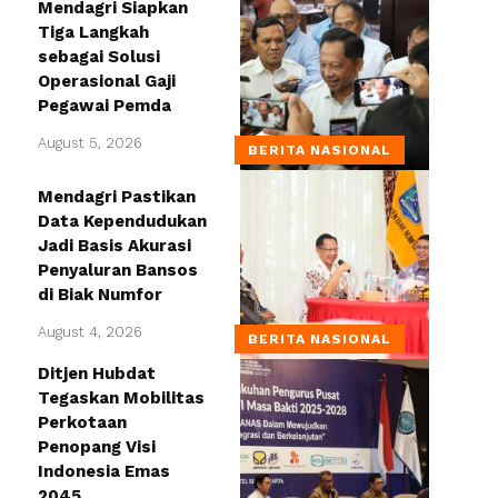
Mendagri Siapkan
Tiga Langkah
sebagai Solusi
Operasional Gaji
Pegawai Pemda
August 5, 2026
BERITA NASIONAL
Mendagri Pastikan
Data Kependudukan
Jadi Basis Akurasi
Penyaluran Bansos
di Biak Numfor
August 4, 2026
BERITA NASIONAL
Ditjen Hubdat
Tegaskan Mobilitas
Perkotaan
Penopang Visi
Indonesia Emas
2045