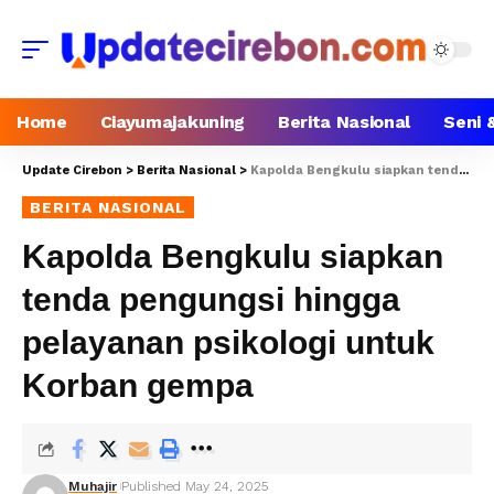
Home
Ciayumajakuning
Berita Nasional
Seni 
Update Cirebon
>
Berita Nasional
>
Kapolda Bengkulu siapkan tenda pengungsi hingga pelayanan psikologi untuk Korban gempa
BERITA NASIONAL
Kapolda Bengkulu siapkan
tenda pengungsi hingga
pelayanan psikologi untuk
Korban gempa
Muhajir
Published May 24, 2025