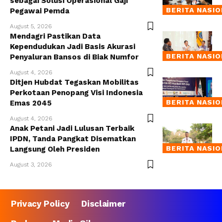
sebagai Solusi Operasional Gaji
BERITA NASI
Pegawai Pemda
August 5, 2026
Mendagri Pastikan Data
Kependudukan Jadi Basis Akurasi
BERITA NASI
Penyaluran Bansos di Biak Numfor
August 4, 2026
Ditjen Hubdat Tegaskan Mobilitas
Perkotaan Penopang Visi Indonesia
BERITA NASI
Emas 2045
August 4, 2026
Anak Petani Jadi Lulusan Terbaik
IPDN, Tanda Pangkat Disematkan
BERITA NASI
Langsung Oleh Presiden
August 3, 2026
Privacy Policy
Disclaimer