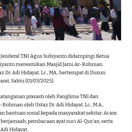
Jenderal TNI Agus Subiyanto didampingi Ketua
biyanto meresmikan Masjid Jami Ar-Rohman
r. Adi Hidayat, Lc., MA., bertempat di Dusun
rat, Sabtu (01/03/2025).
atanganan prasasti oleh Panglima TNI dan
Rohman oleh Ustaz Dr. Adi Hidayat, Lc., M.A.,
 bantuan sosial kepada masyarakat sekitar. Acara
erjamaah, pembacaan ayat suci Al-Qur’an, serta
Adi Hidayat.