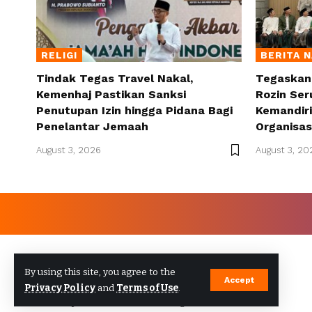
RELIGI
BERITA 
Tindak Tegas Travel Nakal,
Tegaskan 
Kemenhaj Pastikan Sanksi
Rozin Se
Penutupan Izin hingga Pidana Bagi
Kemandiri
Penelantar Jemaah
Organisas
August 3, 2026
August 3, 20
By using this site, you agree to the
Accept
Privacy Policy
and
Terms of Use
.
©2023 updatecirebon.com - All Rights Reserved.