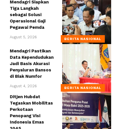
Mendagri Siapkan
Tiga Langkah
sebagai Solusi
Operasional Gaji
Pegawai Pemda
August 5, 2026
BERITA NASIONAL
Mendagri Pastikan
Data Kependudukan
Jadi Basis Akurasi
Penyaluran Bansos
di Biak Numfor
August 4, 2026
BERITA NASIONAL
Ditjen Hubdat
Tegaskan Mobilitas
Perkotaan
Penopang Visi
Indonesia Emas
2045