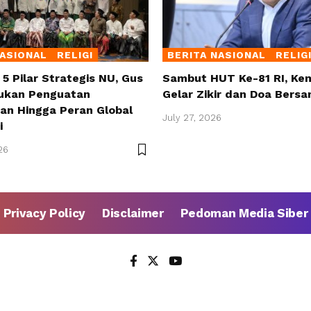
NASIONAL
RELIGI
BERITA NASIONAL
RELIG
5 Pilar Strategis NU, Gus
Sambut HUT Ke-81 RI, Ke
rukan Penguatan
Gelar Zikir dan Doa Bers
an Hingga Peran Global
July 27, 2026
i
26
Privacy Policy
Disclaimer
Pedoman Media Siber