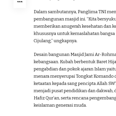
Dalam sambutannya, Panglima TNI meny
pembangunan masjid ini. “Kita bersyuku
memberikan anugerah kesehatan dan kes
khususnya untuk kemaslahatan bangsa 
Cijulang,” ungkapnya.
Desain bangunan Masjid Jami Ar-Rohm
kebangsaan. Kubah berbentuk Baret H
pengabdian dan pokok ajaran Islam yaitu
menara menyerupai Tongkat Komando d
ketaatan kepada sang pencipta Allah SWT.
menjadi pusat pendidikan dan dakwah, d
Hafiz Qur’an, serta rencana pengemban
keislaman generasi muda.