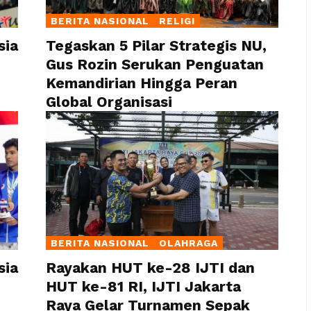
BERITA NASIONAL
RELIGI
sia
Tegaskan 5 Pilar Strategis NU,
Gus Rozin Serukan Penguatan
Kemandirian Hingga Peran
Global Organisasi
BERITA NASIONAL
OLAHRAGA
sia
Rayakan HUT ke-28 IJTI dan
HUT ke-81 RI, IJTI Jakarta
Raya Gelar Turnamen Sepak