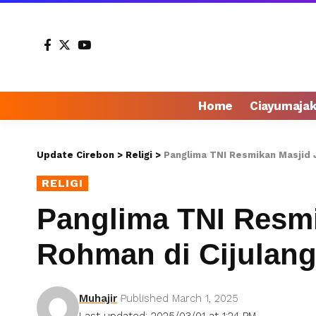
Home
Ciayumaja
Update Cirebon
>
Religi
>
Panglima TNI Resmikan Masjid 
RELIGI
Panglima TNI Resmi
Rohman di Cijulan
Muhajir
Published March 1, 2025