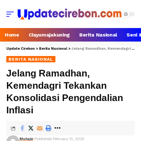
Home
Ciayumajakuning
Berita Nasional
Seni 
Update Cirebon
>
Berita Nasional
>
Jelang Ramadhan, Kemendagri Tekankan Konsolidasi Pengendalian Inflasi
BERITA NASIONAL
Jelang Ramadhan,
Kemendagri Tekankan
Konsolidasi Pengendalian
Inflasi
Muhajir
Published February 10, 2025