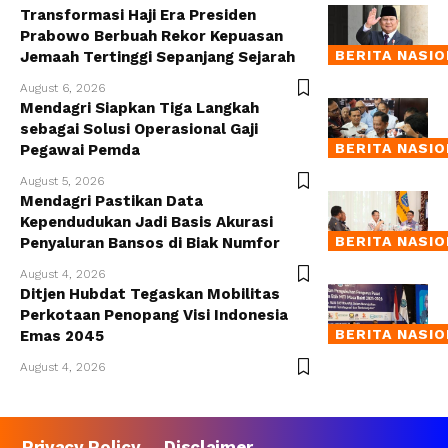
Transformasi Haji Era Presiden
Prabowo Berbuah Rekor Kepuasan
BERITA NASI
Jemaah Tertinggi Sepanjang Sejarah
August 6, 2026
Mendagri Siapkan Tiga Langkah
sebagai Solusi Operasional Gaji
BERITA NASI
Pegawai Pemda
August 5, 2026
Mendagri Pastikan Data
Kependudukan Jadi Basis Akurasi
BERITA NASI
Penyaluran Bansos di Biak Numfor
August 4, 2026
Ditjen Hubdat Tegaskan Mobilitas
Perkotaan Penopang Visi Indonesia
BERITA NASI
Emas 2045
August 4, 2026
Privacy Policy
Disclaimer