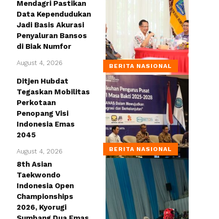
Mendagri Pastikan
Data Kependudukan
Jadi Basis Akurasi
Penyaluran Bansos
di Biak Numfor
August 4, 2026
BERITA NASIONAL
Ditjen Hubdat
Tegaskan Mobilitas
Perkotaan
Penopang Visi
Indonesia Emas
2045
BERITA NASIONAL
August 4, 2026
8th Asian
Taekwondo
Indonesia Open
Championships
2026, Kyorugi
Sumbang Dua Emas