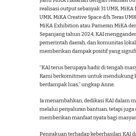
yaitu MiKA Hasanah dengan realisasi o
realisasi output sebanyak 31 UMK, MiKA 
UMK, MiKA Creative Space d/h Teras UMK
MiKA Exhibition atau Pameran MiKA den
Sepanjang tahun 2024, KAI menggandeng
pemerintah daerah, dan komunitas lokal
memberikan dampak positif yang signifi
“KAI terus berupaya hadir di tengah mas
Kami berkomitmen untuk mendukung keb
berdampak luas,” ungkap Anne.
Ia menambahkan, dedikasi KAI dalam m
melalui penyaluran bantuan, tetapi ju
memberikan manfaat nyata bagi masyar
Pengakuan terhadap keberhasilan KAI da