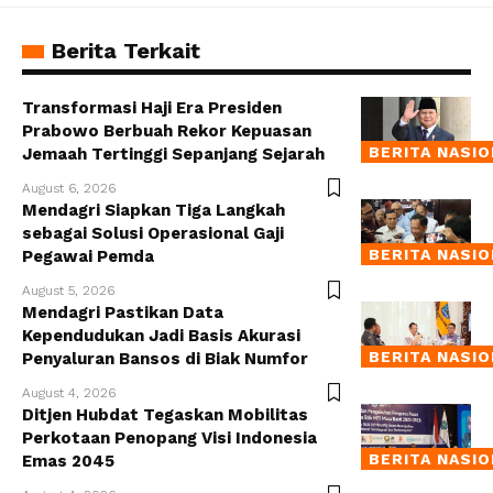
Berita Terkait
Transformasi Haji Era Presiden
Prabowo Berbuah Rekor Kepuasan
BERITA NASI
Jemaah Tertinggi Sepanjang Sejarah
August 6, 2026
Mendagri Siapkan Tiga Langkah
sebagai Solusi Operasional Gaji
BERITA NASI
Pegawai Pemda
August 5, 2026
Mendagri Pastikan Data
Kependudukan Jadi Basis Akurasi
BERITA NASI
Penyaluran Bansos di Biak Numfor
August 4, 2026
Ditjen Hubdat Tegaskan Mobilitas
Perkotaan Penopang Visi Indonesia
BERITA NASI
Emas 2045