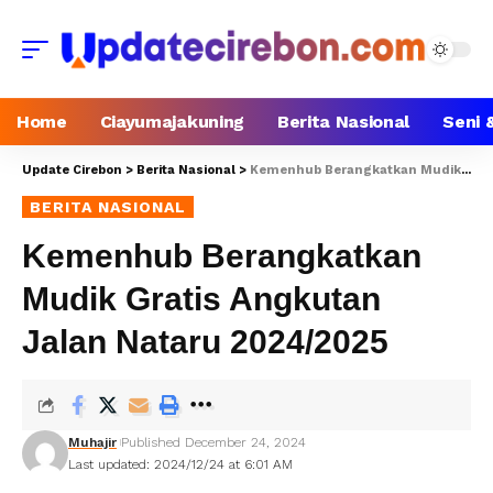
Home
Ciayumajakuning
Berita Nasional
Seni 
Update Cirebon
>
Berita Nasional
>
Kemenhub Berangkatkan Mudik Gratis Angkutan Jalan Nataru 2024/2025
BERITA NASIONAL
Kemenhub Berangkatkan
Mudik Gratis Angkutan
Jalan Nataru 2024/2025
Muhajir
Published December 24, 2024
Last updated: 2024/12/24 at 6:01 AM