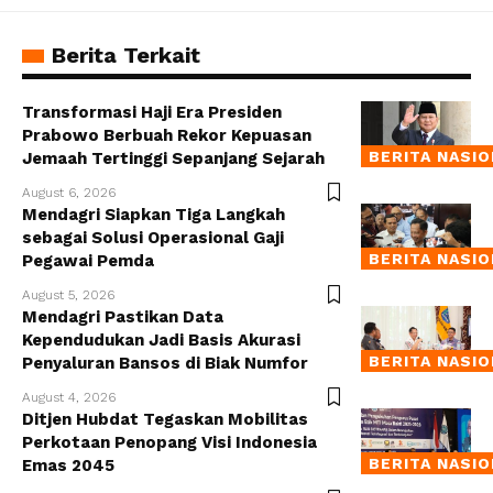
Berita Terkait
Transformasi Haji Era Presiden
Prabowo Berbuah Rekor Kepuasan
BERITA NASI
Jemaah Tertinggi Sepanjang Sejarah
August 6, 2026
Mendagri Siapkan Tiga Langkah
sebagai Solusi Operasional Gaji
BERITA NASI
Pegawai Pemda
August 5, 2026
Mendagri Pastikan Data
Kependudukan Jadi Basis Akurasi
BERITA NASI
Penyaluran Bansos di Biak Numfor
August 4, 2026
Ditjen Hubdat Tegaskan Mobilitas
Perkotaan Penopang Visi Indonesia
BERITA NASI
Emas 2045