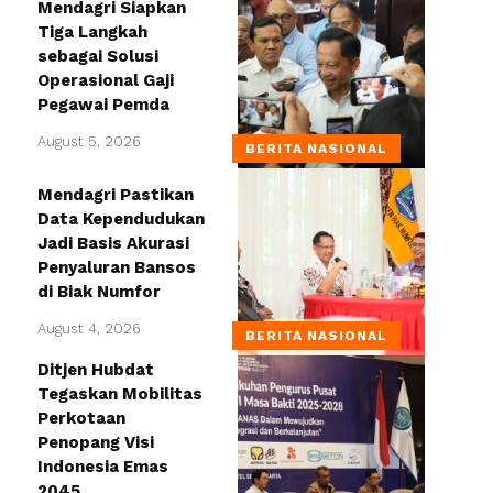
Mendagri Siapkan
Tiga Langkah
sebagai Solusi
Operasional Gaji
Pegawai Pemda
August 5, 2026
BERITA NASIONAL
Mendagri Pastikan
Data Kependudukan
Jadi Basis Akurasi
Penyaluran Bansos
di Biak Numfor
August 4, 2026
BERITA NASIONAL
Ditjen Hubdat
Tegaskan Mobilitas
Perkotaan
Penopang Visi
Indonesia Emas
2045