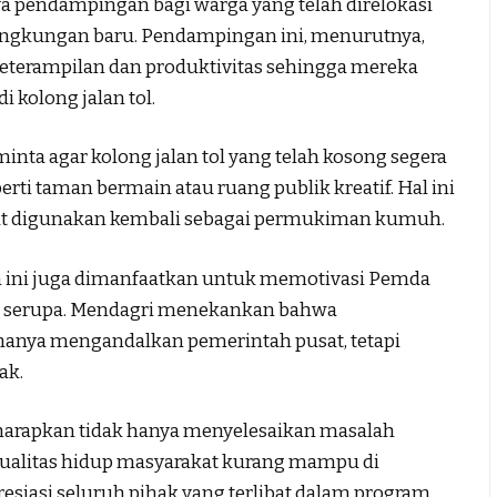
 pendampingan bagi warga yang telah direlokasi
lingkungan baru. Pendampingan ini, menurutnya,
erampilan dan produktivitas sehingga mereka
i kolong jalan tol.
nta agar kolong jalan tol yang telah kosong segera
erti taman bermain atau ruang publik kreatif. Hal ini
ut digunakan kembali sebagai permukiman kumuh.
n ini juga dimanfaatkan untuk memotivasi Pemda
am serupa. Mendagri menekankan bahwa
 hanya mengandalkan pemerintah pusat, tetapi
ak.
arapkan tidak hanya menyelesaikan masalah
ualitas hidup masyarakat kurang mampu di
esiasi seluruh pihak yang terlibat dalam program