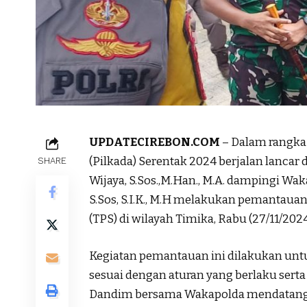
UPDATECIREBON.COM
– Dalam rangka
(Pilkada) Serentak 2024 berjalan lancar
SHARE
Wijaya, S.Sos.,M.Han., M.A. dampingi Wa
S.Sos, S.I.K., M.H melakukan pemantau
(TPS) di wilayah Timika, Rabu (27/11/2024
Kegiatan pemantauan ini dilakukan unt
sesuai dengan aturan yang berlaku sert
Dandim bersama Wakapolda mendatangi TP