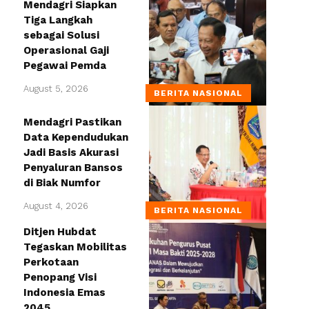
Mendagri Siapkan
Tiga Langkah
sebagai Solusi
Operasional Gaji
Pegawai Pemda
August 5, 2026
BERITA NASIONAL
Mendagri Pastikan
Data Kependudukan
Jadi Basis Akurasi
Penyaluran Bansos
di Biak Numfor
August 4, 2026
BERITA NASIONAL
Ditjen Hubdat
Tegaskan Mobilitas
Perkotaan
Penopang Visi
Indonesia Emas
2045