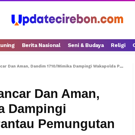
kuning
Berita Nasional
Seni & Budaya
Religi
Aman, Dandim 1710/Mimika Dampingi Wakapolda Papua Pantau Pemungutan Suara Di TPS
Lancar Dan Aman,
a Dampingi
Pantau Pemungutan