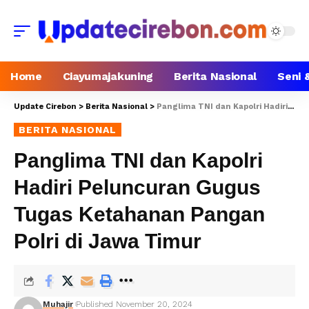
Home
Ciayumajakuning
Berita Nasional
Seni 
Update Cirebon
>
Berita Nasional
>
Panglima TNI dan Kapolri Hadiri Peluncuran Gugus Tugas Ketahanan Pangan Polri di Jawa Timur
BERITA NASIONAL
Panglima TNI dan Kapolri
Hadiri Peluncuran Gugus
Tugas Ketahanan Pangan
Polri di Jawa Timur
Muhajir
Published November 20, 2024