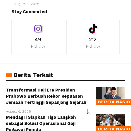
August 4, 2026
Stay Connected
49
212
Follow
Follow
Berita Terkait
Transformasi Haji Era Presiden
Prabowo Berbuah Rekor Kepuasan
BERITA NASI
Jemaah Tertinggi Sepanjang Sejarah
August 6, 2026
Mendagri Siapkan Tiga Langkah
sebagai Solusi Operasional Gaji
BERITA NASI
Pegawai Pemda