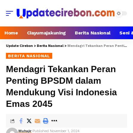
Home
Ciayumajakuning
Berita Nasional
Seni 
Update Cirebon
>
Berita Nasional
>
Mendagri Tekankan Peran Penting BPSDM dalam Mendukung Visi Indonesia Emas 2045
BERITA NASIONAL
Mendagri Tekankan Peran
Penting BPSDM dalam
Mendukung Visi Indonesia
Emas 2045
Muhajir
Published November 1, 2024