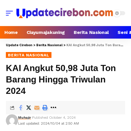
Home
Ciayumajakuning
Berita Nasional
Seni 
Update Cirebon
>
Berita Nasional
>
KAI Angkut 50,98 Juta Ton Barang Hingga Triwulan 2024
BERITA NASIONAL
KAI Angkut 50,98 Juta Ton
Barang Hingga Triwulan
2024
Muhajir
Published October 4, 2024
Last updated: 2024/10/04 at 2:50 AM