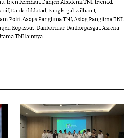
au, Irjen Kemhan, Danjen Akademi TNI, Irjenad,
nif, Dankodiklatad, Pangkogabwilhan I,
am Polri, Asops Panglima TNI, Aslog Panglima TNI,
jen Kopassus, Dankormar, Dankorpasgat, Asrena
 Utama TNI lainnya.