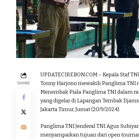
UPDATECIREBON.COM – Kepala Staf TNI
Tonny Harjono mewakili Panglima TNI
SHARE
Menembak Piala Panglima TNI dalam r
yang digelar di Lapangan Tembak Djams
Jakarta Timur, Jumat (20/9/2024).
Panglima TNI Jenderal TNI Agus Subiy
menyampaikan tujuan dari open tourn