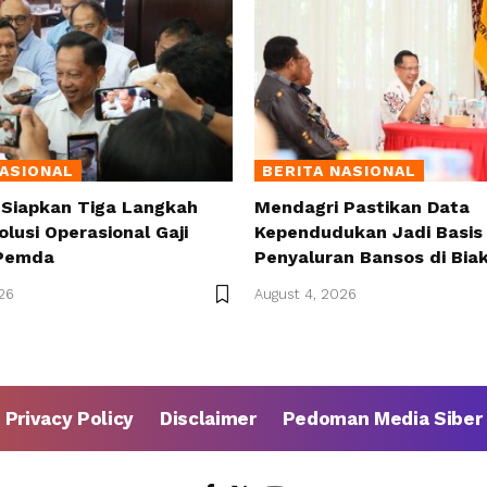
NASIONAL
BERITA NASIONAL
 Siapkan Tiga Langkah
Mendagri Pastikan Data
olusi Operasional Gaji
Kependudukan Jadi Basis 
Pemda
Penyaluran Bansos di Bia
26
August 4, 2026
Privacy Policy
Disclaimer
Pedoman Media Siber