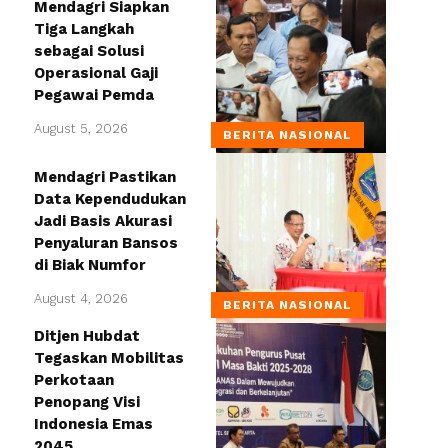
Mendagri Siapkan
Tiga Langkah
sebagai Solusi
Operasional Gaji
Pegawai Pemda
August 5, 2026
BERITA NASIONAL
Mendagri Pastikan
Data Kependudukan
Jadi Basis Akurasi
Penyaluran Bansos
di Biak Numfor
August 4, 2026
BERITA NASIONAL
Ditjen Hubdat
Tegaskan Mobilitas
Perkotaan
Penopang Visi
Indonesia Emas
2045