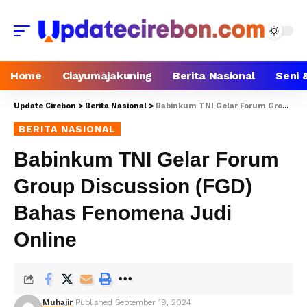
Home
Ciayumajakuning
Berita Nasional
Seni 
Update Cirebon
>
Berita Nasional
>
Babinkum TNI Gelar Forum Group Discussion (FGD) Bahas Fenomena Judi Online
BERITA NASIONAL
Babinkum TNI Gelar Forum
Group Discussion (FGD)
Bahas Fenomena Judi
Online
Muhajir
Published September 19, 2024