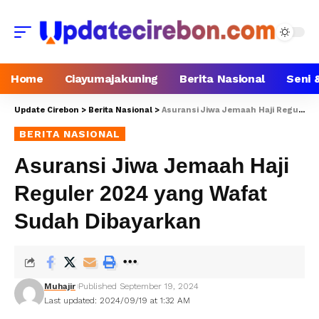
Home
Ciayumajakuning
Berita Nasional
Seni 
Update Cirebon
>
Berita Nasional
>
Asuransi Jiwa Jemaah Haji Reguler 2024 yang Wafat Sudah Dibayarkan
BERITA NASIONAL
Asuransi Jiwa Jemaah Haji
Reguler 2024 yang Wafat
Sudah Dibayarkan
Muhajir
Published September 19, 2024
Last updated: 2024/09/19 at 1:32 AM