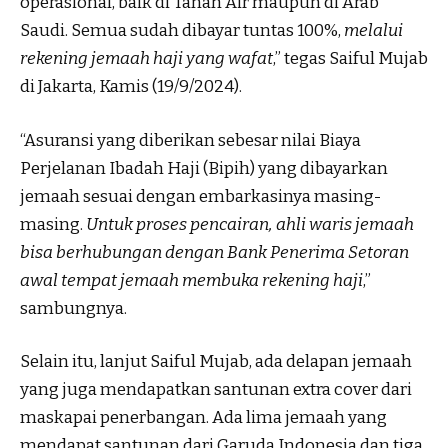
operasional, baik di Tanah Air maupun di Arab
Saudi. Semua sudah dibayar tuntas 100%,
melalui
rekening jemaah haji yang wafat
,” tegas Saiful Mujab
di Jakarta, Kamis (19/9/2024).
“Asuransi yang diberikan sebesar nilai Biaya
Perjelanan Ibadah Haji (Bipih) yang dibayarkan
jemaah sesuai dengan embarkasinya masing-
masing.
Untuk proses pencairan, ahli waris jemaah
bisa berhubungan dengan Bank Penerima Setoran
awal tempat jemaah membuka rekening haji
,”
sambungnya.
Selain itu, lanjut Saiful Mujab, ada delapan jemaah
yang juga mendapatkan santunan extra cover dari
maskapai penerbangan. Ada lima jemaah yang
mendapat santunan dari Garuda Indonesia dan tiga