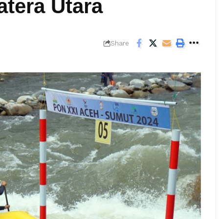
tera Utara
Share