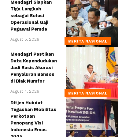
Mendagri Siapkan
Tiga Langkah
sebagai Solusi
Operasional Gaji
Pegawai Pemda
August 5, 2026
BERITA NASIONAL
Mendagri Pastikan
Data Kependudukan
Jadi Basis Akurasi
Penyaluran Bansos
di Biak Numfor
August 4, 2026
BERITA NASIONAL
Ditjen Hubdat
Tegaskan Mobilitas
Perkotaan
Penopang Visi
Indonesia Emas
2045