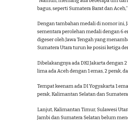
“Namun, memang ada beberapa tim dari 
bagus, seperti Sumatera Barat dan Aceh,”
Dengan tambahan medali di nomor ini, J
sementara perolehan medali dengan 6 em
digeser oleh Jawa Tengah yang menambah
Sumatera Utara turun ke posisi ketiga de
Dibelakangnya ada DKI Jakarta dengan 2 
lima ada Aceh dengan 1 emas, 2 perak, d
Tempat keenam ada DI Yogyakarta 1 ema
perak, Kalimantan Selatan dan Sumate
Lanjut, Kalimantan Timur, Sulawesi Uta
Jambi dan Sumatera Selatan belum mend