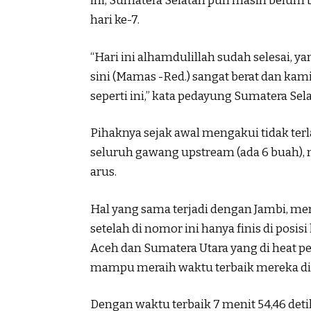
ini, Sumatera Selatan pun masih belum
hari ke-7.
“Hari ini alhamdulillah sudah selesai, y
sini (Mamas -Red.) sangat berat dan ka
seperti ini,” kata pedayung Sumatera Sel
Pihaknya sejak awal mengakui tidak terl
seluruh gawang upstream (ada 6 buah), 
arus.
Hal yang sama terjadi dengan Jambi, m
setelah di nomor ini hanya finis di posis
Aceh dan Sumatera Utara yang di heat per
mampu meraih waktu terbaik mereka di 
Dengan waktu terbaik 7 menit 54,46 deti