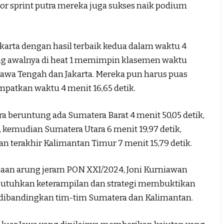
r sprint putra mereka juga sukses naik podium
arta dengan hasil terbaik kedua dalam waktu 4
ang awalnya di heat 1 memimpin klasemen waktu
n Jawa Tengah dan Jakarta. Mereka pun harus puas
atkan waktu 4 menit 16,65 detik.
a beruntung ada Sumatera Barat 4 menit 50,05 detik,
k, kemudian Sumatera Utara 6 menit 19,97 detik,
dan terakhir Kalimantan Timur 7 menit 15,79 detik.
mbaan arung jeram PON XXI/2024, Joni Kurniawan
tuhkan keterampilan dan strategi membuktikan
n dibandingkan tim-tim Sumatera dan Kalimantan.