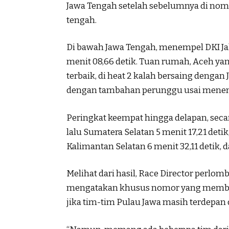
Jawa Tengah setelah sebelumnya di nomo
tengah.
Di bawah Jawa Tengah, menempel DKI Jak
menit 08,66 detik. Tuan rumah, Aceh y
terbaik, di heat 2 kalah bersaing denga
dengan tambahan perunggu usai menemp
Peringkat keempat hingga delapan, secar
lalu Sumatera Selatan 5 menit 17,21 deti
Kalimantan Selatan 6 menit 32,11 detik, 
Melihat dari hasil, Race Director perlo
mengatakan khusus nomor yang membu
jika tim-tim Pulau Jawa masih terdepa