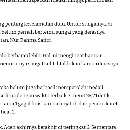
 berhasil mendapatkan medali hingga perlombaan
ang penting keselamatan dulu. Untuk sungainya, di
mi belum pernah bertemu sungai yang derasnya
atan, Nur Rahma Safitri.
alu berharap lebih. Hal ini mengingat hampir
menurutnya sangat sulit ditaklukan karena derasnya
ereka belum juga berhasil memperoleh medali
i ke lima dengan waktu terbaik 7 menit 38,21 detik.
tama 1 gagal finis karena terjatuh dari perahu karet
heat 2.
k, Aceh akhirnya berakhir di peringkat 6. Sementara