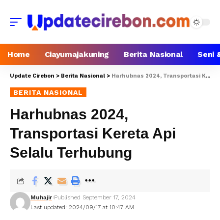
Home
Ciayumajakuning
Berita Nasional
Seni 
Update Cirebon
>
Berita Nasional
>
Harhubnas 2024, Transportasi Kereta Api Selalu Terhubung
BERITA NASIONAL
Harhubnas 2024,
Transportasi Kereta Api
Selalu Terhubung
Muhajir
Published September 17, 2024
Last updated: 2024/09/17 at 10:47 AM