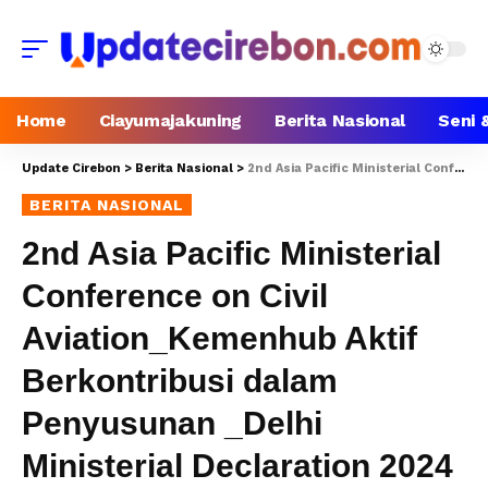
Home
Ciayumajakuning
Berita Nasional
Seni 
Update Cirebon
>
Berita Nasional
>
2nd Asia Pacific Ministerial Conference on Civil Aviation_Kemenhub Aktif Berkontribusi dalam Penyusunan _Delhi Ministerial Declaration 2024
BERITA NASIONAL
2nd Asia Pacific Ministerial
Conference on Civil
Aviation_Kemenhub Aktif
Berkontribusi dalam
Penyusunan _Delhi
Ministerial Declaration 2024