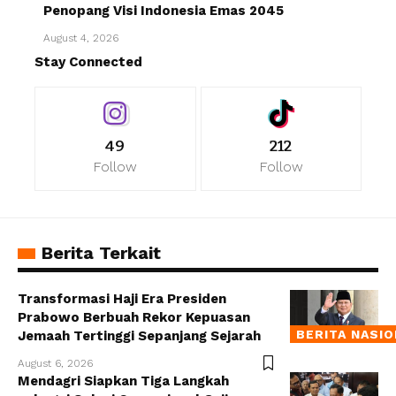
Penopang Visi Indonesia Emas 2045
August 4, 2026
Stay Connected
49
212
Follow
Follow
Berita Terkait
Transformasi Haji Era Presiden
Prabowo Berbuah Rekor Kepuasan
BERITA NASI
Jemaah Tertinggi Sepanjang Sejarah
August 6, 2026
Mendagri Siapkan Tiga Langkah