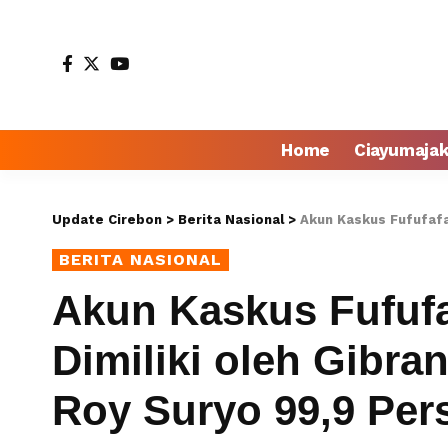
Home
Ciayumaja
Update Cirebon
>
Berita Nasional
>
Akun Kaskus Fufufafa Viral,
BERITA NASIONAL
Akun Kaskus Fufufa
Dimiliki oleh Gibr
Roy Suryo 99,9 Per