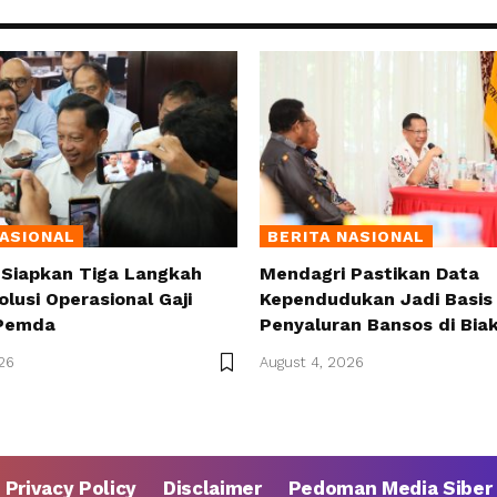
NASIONAL
BERITA NASIONAL
 Siapkan Tiga Langkah
Mendagri Pastikan Data
olusi Operasional Gaji
Kependudukan Jadi Basis 
Pemda
Penyaluran Bansos di Bia
26
August 4, 2026
Privacy Policy
Disclaimer
Pedoman Media Siber