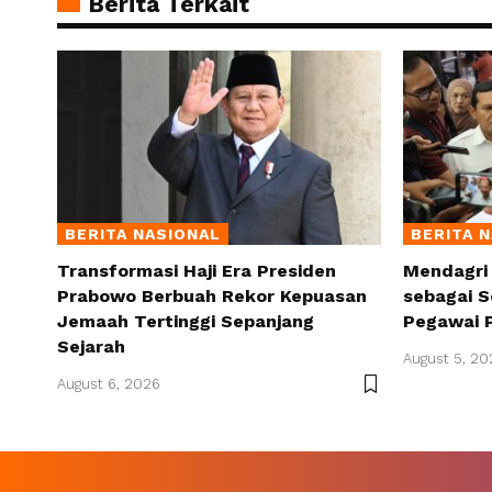
Berita Terkait
BERITA NASIONAL
BERITA 
Transformasi Haji Era Presiden
Mendagri
Prabowo Berbuah Rekor Kepuasan
sebagai S
Jemaah Tertinggi Sepanjang
Pegawai 
Sejarah
August 5, 20
August 6, 2026