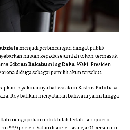
ufufafa
menjadi perbincangan hangat publik
enyebarkan hinaan kepada sejumlah tokoh, termasuk
Nama
Gibran Rakabuming Raka
, Wakil Presiden
i karena diduga sebagai pemilik akun tersebut.
kapkan keyakinannya bahwa akun Kaskus
Fufufafa
aka
. Roy bahkan menyatakan bahwa ia yakin hingga
 Allah mengajarkan untuk tidak terlalu sempurna.
n 99,9 persen. Kalau disurvei, sisanya 0,1 persen itu