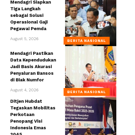
Mendagri Siapkan
Tiga Langkah
sebagai Solusi
Operasional Gaji
Pegawai Pemda
August 5, 2026
BERITA NASIONAL
Mendagri Pastikan
Data Kependudukan
Jadi Basis Akurasi
Penyaluran Bansos
di Biak Numfor
August 4, 2026
BERITA NASIONAL
Ditjen Hubdat
Tegaskan Mobilitas
Perkotaan
Penopang Visi
Indonesia Emas
2045