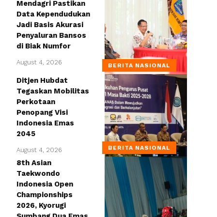
Mendagri Pastikan
Data Kependudukan
Jadi Basis Akurasi
Penyaluran Bansos
di Biak Numfor
August 4, 2026
BERITA NASIONAL
Ditjen Hubdat
Tegaskan Mobilitas
Perkotaan
Penopang Visi
Indonesia Emas
2045
BERITA NASIONAL
August 4, 2026
8th Asian
Taekwondo
Indonesia Open
Championships
2026, Kyorugi
Sumbang Dua Emas