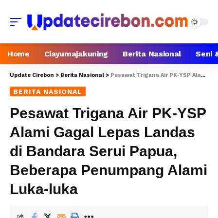
Home
Ciayumajakuning
Berita Nasional
Seni 
Update Cirebon
>
Berita Nasional
>
Pesawat Trigana Air PK-YSP Alami Gagal Lepas Landas di Bandara Serui Papua, Beberapa Penumpang Alami Luka-luka
BERITA NASIONAL
Pesawat Trigana Air PK-YSP
Alami Gagal Lepas Landas
di Bandara Serui Papua,
Beberapa Penumpang Alami
Luka-luka