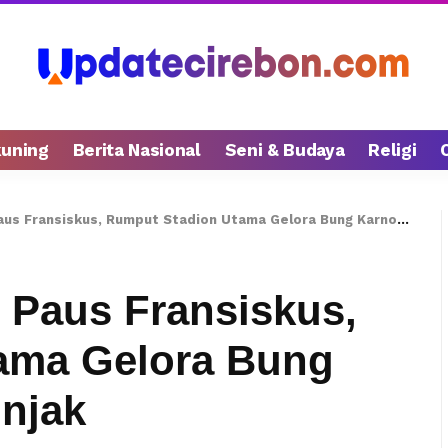
kuning
Berita Nasional
Seni & Budaya
Religi
ransiskus, Rumput Stadion Utama Gelora Bung Karno Tak Terinjak-injak
 Paus Fransiskus,
ama Gelora Bung
injak