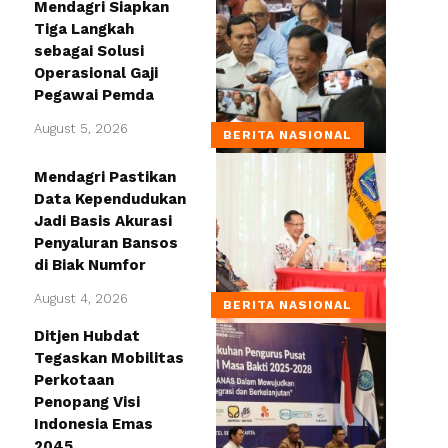
Mendagri Siapkan
Tiga Langkah
sebagai Solusi
Operasional Gaji
Pegawai Pemda
August 5, 2026
BERITA NASIONAL
Mendagri Pastikan
Data Kependudukan
Jadi Basis Akurasi
Penyaluran Bansos
di Biak Numfor
August 4, 2026
BERITA NASIONAL
Ditjen Hubdat
Tegaskan Mobilitas
Perkotaan
Penopang Visi
Indonesia Emas
2045