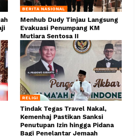
BERITA NASIONAL
kah
Menhub Dudy Tinjau Langsung
ji
Evakuasi Penumpang KM
Mutiara Sentosa II
RELIGI
Tindak Tegas Travel Nakal,
Kemenhaj Pastikan Sanksi
Penutupan Izin hingga Pidana
Bagi Penelantar Jemaah