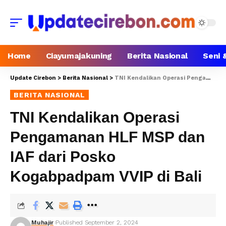
Home
Ciayumajakuning
Berita Nasional
Seni 
Update Cirebon
>
Berita Nasional
>
TNI Kendalikan Operasi Pengamanan HLF MSP dan IAF dari Posko Kogabpadpam VVIP di Bali
BERITA NASIONAL
TNI Kendalikan Operasi
Pengamanan HLF MSP dan
IAF dari Posko
Kogabpadpam VVIP di Bali
Muhajir
Published September 2, 2024