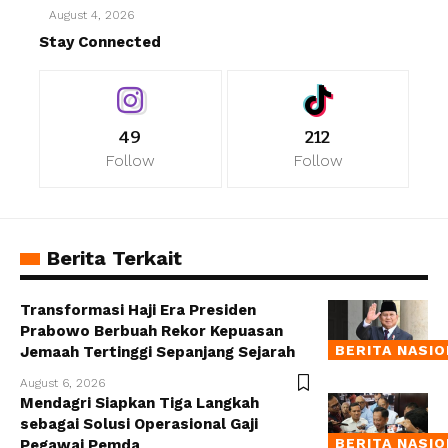
August 4, 2026
Stay Connected
49
212
Follow
Follow
Berita Terkait
Transformasi Haji Era Presiden
Prabowo Berbuah Rekor Kepuasan
BERITA NASI
Jemaah Tertinggi Sepanjang Sejarah
August 6, 2026
Mendagri Siapkan Tiga Langkah
sebagai Solusi Operasional Gaji
BERITA NASI
Pegawai Pemda