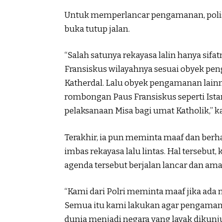
Untuk memperlancar pengamanan, polisi
buka tutup jalan.
“Salah satunya rekayasa lalin hanya sif
Fransiskus wilayahnya sesuai obyek pe
Katherdal. Lalu obyek pengamanan lainn
rombongan Paus Fransiskus seperti Istan
pelaksanaan Misa bagi umat Katholik,” k
Terakhir, ia pun meminta maaf dan ber
imbas rekayasa lalu lintas. Hal tersebu
agenda tersebut berjalan lancar dan ama
“Kami dari Polri meminta maaf jika ada m
Semua itu kami lakukan agar pengamana
dunia menjadi negara yang layak dikunju