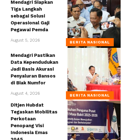
Mendagri Siapkan
Tiga Langkah
sebagai Solusi
Operasional Gaji
Pegawai Pemda
August 5, 2026
BERITA NASIONAL
Mendagri Pastikan
Data Kependudukan
Jadi Basis Akurasi
Penyaluran Bansos
di Biak Numfor
August 4, 2026
BERITA NASIONAL
Ditjen Hubdat
Tegaskan Mobilitas
Perkotaan
Penopang Visi
Indonesia Emas
2045