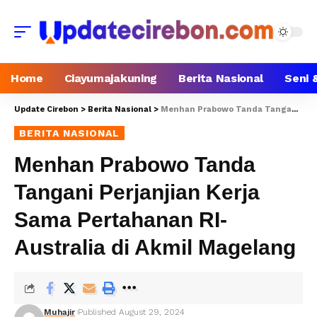
Home
Ciayumajakuning
Berita Nasional
Seni 
Update Cirebon
>
Berita Nasional
>
Menhan Prabowo Tanda Tangani Perjanjian Kerja Sama Pertahanan RI-Australia di Akmil Magelang
BERITA NASIONAL
Menhan Prabowo Tanda
Tangani Perjanjian Kerja
Sama Pertahanan RI-
Australia di Akmil Magelang
Muhajir
Published August 29, 2024