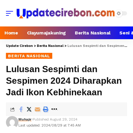
Home
Ciayumajakuning
Berita Nasional
Seni 
Update Cirebon
>
Berita Nasional
>
Lulusan Sespimti dan Sespimen 2024 Diharapkan Jadi Ikon Kebhinekaan
BERITA NASIONAL
Lulusan Sespimti dan
Sespimen 2024 Diharapkan
Jadi Ikon Kebhinekaan
Muhajir
Published August 29, 2024
Last updated: 2024/08/29 at 7:45 AM