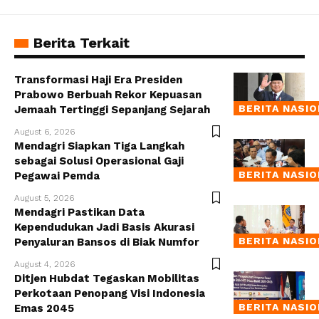
Berita Terkait
Transformasi Haji Era Presiden
Prabowo Berbuah Rekor Kepuasan
BERITA NASI
Jemaah Tertinggi Sepanjang Sejarah
August 6, 2026
Mendagri Siapkan Tiga Langkah
sebagai Solusi Operasional Gaji
BERITA NASI
Pegawai Pemda
August 5, 2026
Mendagri Pastikan Data
Kependudukan Jadi Basis Akurasi
BERITA NASI
Penyaluran Bansos di Biak Numfor
August 4, 2026
Ditjen Hubdat Tegaskan Mobilitas
Perkotaan Penopang Visi Indonesia
BERITA NASI
Emas 2045