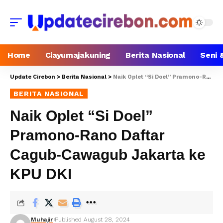
Home
Ciayumajakuning
Berita Nasional
Seni 
Update Cirebon
>
Berita Nasional
>
Naik Oplet “Si Doel” Pramono-Rano Daftar Cagub-Cawagub Jakarta ke KPU DKI
BERITA NASIONAL
Naik Oplet “Si Doel”
Pramono-Rano Daftar
Cagub-Cawagub Jakarta ke
KPU DKI
Muhajir
Published August 28, 2024