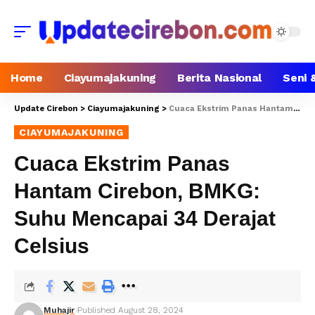
Home
Ciayumajakuning
Berita Nasional
Seni 
Update Cirebon
>
Ciayumajakuning
>
Cuaca Ekstrim Panas Hantam Cirebon, BMKG: Suhu Mencapai 34 Derajat Celsius
CIAYUMAJAKUNING
Cuaca Ekstrim Panas
Hantam Cirebon, BMKG:
Suhu Mencapai 34 Derajat
Celsius
Muhajir
Published August 28, 2024