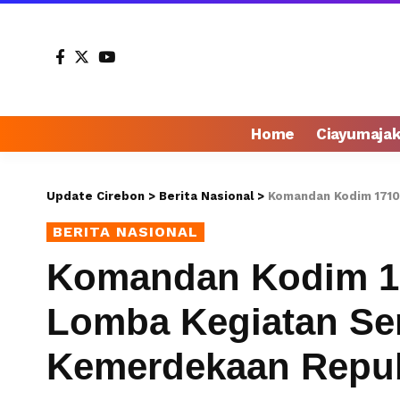
Home
Ciayumaja
Update Cirebon
>
Berita Nasional
>
Komandan Kodim 1710/Mimika
BERITA NASIONAL
Komandan Kodim 17
Lomba Kegiatan Se
Kemerdekaan Repub