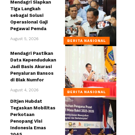
Mendagri Siapkan
Tiga Langkah
sebagai Solusi
Operasional Gaji
Pegawai Pemda
August 5, 2026
BERITA NASIONAL
Mendagri Pastikan
Data Kependudukan
Jadi Basis Akurasi
Penyaluran Bansos
di Biak Numfor
August 4, 2026
BERITA NASIONAL
Ditjen Hubdat
Tegaskan Mobilitas
Perkotaan
Penopang Visi
Indonesia Emas
2045