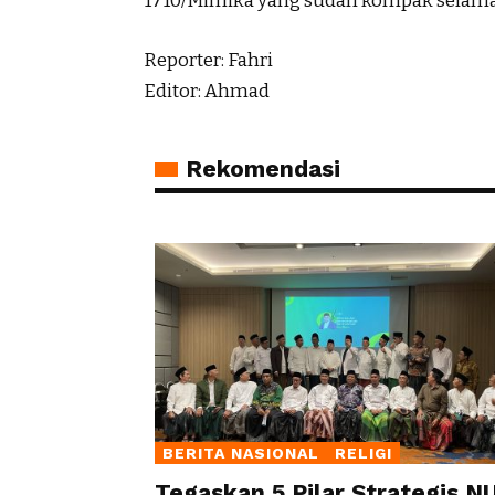
1710/Mimika yang sudah kompak selama 
Reporter: Fahri
Editor: Ahmad
Rekomendasi
BERITA NASIONAL
RELIGI
Tegaskan 5 Pilar Strategis NU