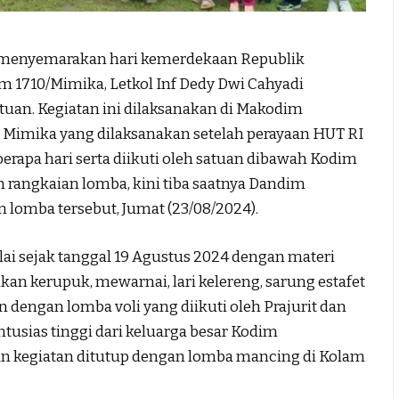
enyemarakan hari kemerdekaan Republik
m 1710/Mimika, Letkol Inf Dedy Dwi Cahyadi
uan. Kegiatan ini dilaksanakan di Makodim
b. Mimika yang dilaksanakan setelah perayaan HUT RI
erapa hari serta diikuti oleh satuan dibawah Kodim
 rangkaian lomba, kini tiba saatnya Dandim
lomba tersebut, Jumat (23/08/2024).
i sejak tanggal 19 Agustus 2024 dengan materi
an kerupuk, mewarnai, lari kelereng, sarung estafet
n dengan lomba voli yang diikuti oleh Prajurit dan
tusias tinggi dari keluarga besar Kodim
an kegiatan ditutup dengan lomba mancing di Kolam