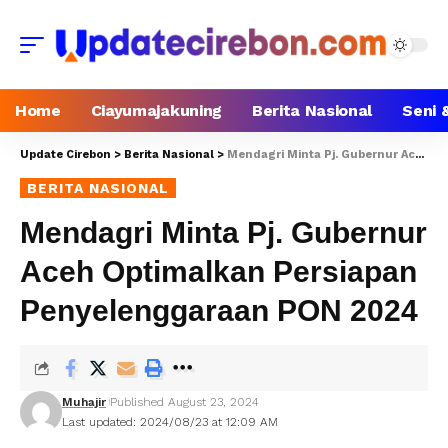
Home
Ciayumajakuning
Berita Nasional
Seni 
Update Cirebon
>
Berita Nasional
>
Mendagri Minta Pj. Gubernur Aceh Optimalkan Persiapan Penyelenggaraan PON 2024
BERITA NASIONAL
Mendagri Minta Pj. Gubernur
Aceh Optimalkan Persiapan
Penyelenggaraan PON 2024
Muhajir
Published August 23, 2024
Last updated: 2024/08/23 at 12:09 AM