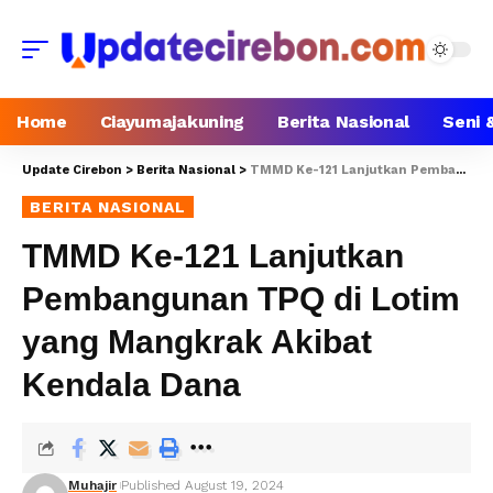
Home
Ciayumajakuning
Berita Nasional
Seni 
Update Cirebon
>
Berita Nasional
>
TMMD Ke-121 Lanjutkan Pembangunan TPQ di Lotim yang Mangkrak Akibat Kendala Dana
BERITA NASIONAL
TMMD Ke-121 Lanjutkan
Pembangunan TPQ di Lotim
yang Mangkrak Akibat
Kendala Dana
Muhajir
Published August 19, 2024