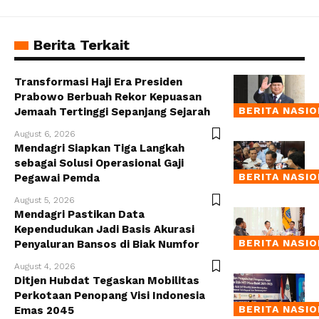
Berita Terkait
Transformasi Haji Era Presiden
Prabowo Berbuah Rekor Kepuasan
BERITA NASI
Jemaah Tertinggi Sepanjang Sejarah
August 6, 2026
Mendagri Siapkan Tiga Langkah
sebagai Solusi Operasional Gaji
BERITA NASI
Pegawai Pemda
August 5, 2026
Mendagri Pastikan Data
Kependudukan Jadi Basis Akurasi
BERITA NASI
Penyaluran Bansos di Biak Numfor
August 4, 2026
Ditjen Hubdat Tegaskan Mobilitas
Perkotaan Penopang Visi Indonesia
BERITA NASI
Emas 2045