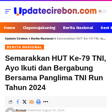
Home
Ciayumajakuning
Berita Nasional
Seni 
Update Cirebon
>
Berita Nasional
>
Semarakkan HUT Ke-79 TNI, Ayo Ikuti dan Bergabung Bersama Panglima TNI Run Tahun 2024
BERITA NASIONAL
Semarakkan HUT Ke-79 TNI,
Ayo Ikuti dan Bergabung
Bersama Panglima TNI Run
Tahun 2024
Muhajir
Published August 19, 2024