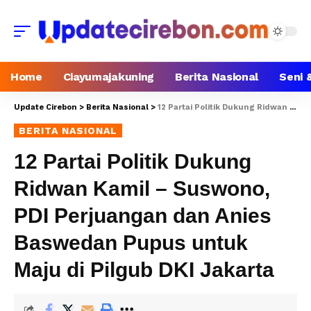
Home
Ciayumajakuning
Berita Nasional
Seni 
Update Cirebon
>
Berita Nasional
>
12 Partai Politik Dukung Ridwan Kamil – Suswono, PDI Perjuangan dan Anies Baswedan Pupus untuk Maju di Pilgub DKI Jakarta
BERITA NASIONAL
12 Partai Politik Dukung
Ridwan Kamil – Suswono,
PDI Perjuangan dan Anies
Baswedan Pupus untuk
Maju di Pilgub DKI Jakarta