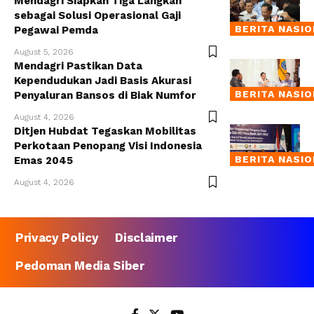
Mendagri Siapkan Tiga Langkah
sebagai Solusi Operasional Gaji
BERITA NASI
Pegawai Pemda
August 5, 2026
Mendagri Pastikan Data
Kependudukan Jadi Basis Akurasi
BERITA NASI
Penyaluran Bansos di Biak Numfor
August 4, 2026
Ditjen Hubdat Tegaskan Mobilitas
Perkotaan Penopang Visi Indonesia
BERITA NASI
Emas 2045
August 4, 2026
Privacy Policy
Disclaimer
Pedoman Media Siber