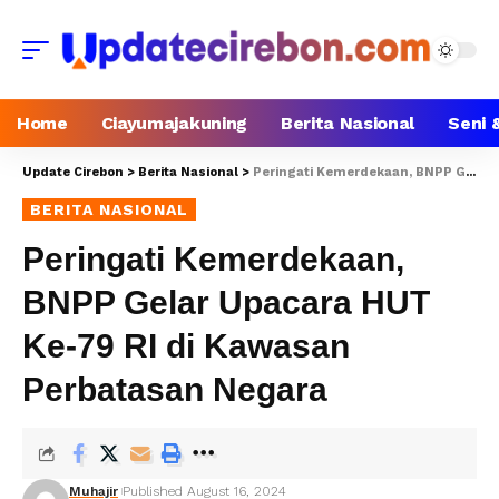
Home
Ciayumajakuning
Berita Nasional
Seni 
Update Cirebon
>
Berita Nasional
>
Peringati Kemerdekaan, BNPP Gelar Upacara HUT Ke-79 RI di Kawasan Perbatasan Negara
BERITA NASIONAL
Peringati Kemerdekaan,
BNPP Gelar Upacara HUT
Ke-79 RI di Kawasan
Perbatasan Negara
Muhajir
Published August 16, 2024