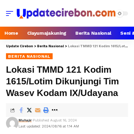
Home
Ciayumajakuning
Berita Nasional
Seni 
Update Cirebon
>
Berita Nasional
>
Lokasi TMMD 121 Kodim 1615/Lotim Dikunjungi Tim Wasev Kodam IX/Udayana
BERITA NASIONAL
Lokasi TMMD 121 Kodim
1615/Lotim Dikunjungi Tim
Wasev Kodam IX/Udayana
Muhajir
Published August 16, 2024
Last updated: 2024/08/16 at 1:14 AM