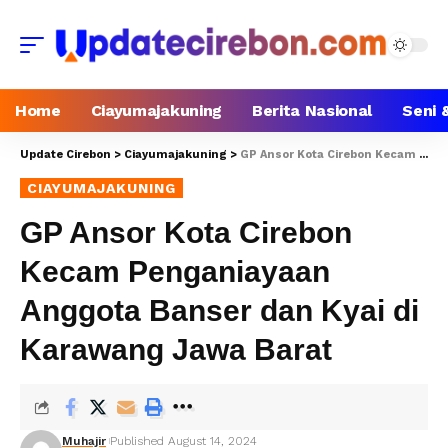
Home
Ciayumajakuning
Berita Nasional
Seni 
Update Cirebon
>
Ciayumajakuning
>
GP Ansor Kota Cirebon Kecam Penganiayaan Anggota Banser dan Kyai di Karawang Jawa Barat
CIAYUMAJAKUNING
GP Ansor Kota Cirebon
Kecam Penganiayaan
Anggota Banser dan Kyai di
Karawang Jawa Barat
Muhajir
Published August 14, 2024