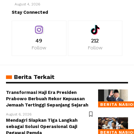
August 4, 2026
Stay Connected
49
212
Follow
Follow
Berita Terkait
Transformasi Haji Era Presiden
Prabowo Berbuah Rekor Kepuasan
BERITA NASI
Jemaah Tertinggi Sepanjang Sejarah
August 6, 2026
Mendagri Siapkan Tiga Langkah
sebagai Solusi Operasional Gaji
BERITA NASI
Pegawai Pemda