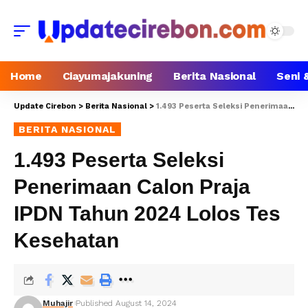
Home
Ciayumajakuning
Berita Nasional
Seni 
Update Cirebon
>
Berita Nasional
>
1.493 Peserta Seleksi Penerimaan Calon Praja IPDN Tahun 2024 Lolos Tes Kesehatan
BERITA NASIONAL
1.493 Peserta Seleksi
Penerimaan Calon Praja
IPDN Tahun 2024 Lolos Tes
Kesehatan
Muhajir
Published August 14, 2024