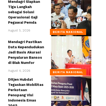
Mendagri Siapkan
Tiga Langkah
sebagai Solusi
Operasional Gaji
Pegawai Pemda
August 5, 2026
BERITA NASIONAL
Mendagri Pastikan
Data Kependudukan
Jadi Basis Akurasi
Penyaluran Bansos
di Biak Numfor
August 4, 2026
BERITA NASIONAL
Ditjen Hubdat
Tegaskan Mobilitas
Perkotaan
Penopang Visi
Indonesia Emas
2045