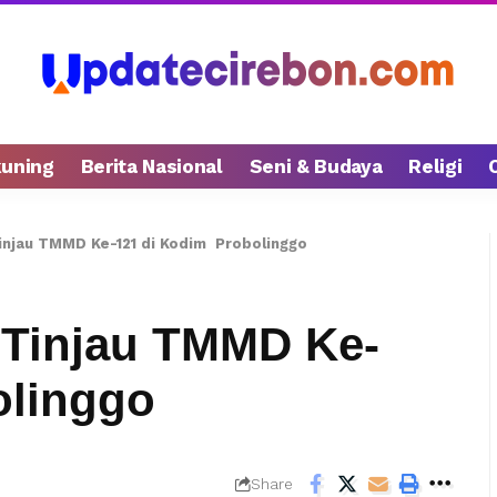
kuning
Berita Nasional
Seni & Budaya
Religi
injau TMMD Ke-121 di Kodim Probolinggo
 Tinjau TMMD Ke-
olinggo
Share