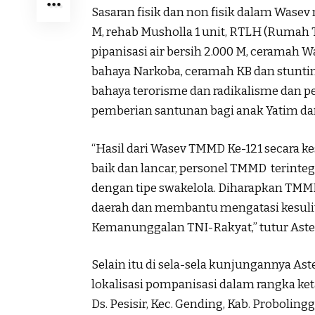
Sasaran fisik dan non fisik dalam Wasev 
M, rehab Musholla 1 unit, RTLH (Rumah Ti
pipanisasi air bersih 2.000 M, ceramah
bahaya Narkoba, ceramah KB dan stunti
bahaya terorisme dan radikalisme dan
pemberian santunan bagi anak Yatim dan
“Hasil dari Wasev TMMD Ke-121 secara 
baik dan lancar, personel TMMD terinte
dengan tipe swakelola. Diharapkan TM
daerah dan membantu mengatasi kesulit
Kemanunggalan TNI-Rakyat,” tutur Aste
Selain itu di sela-sela kunjungannya A
lokalisasi pompanisasi dalam rangka ke
Ds. Pesisir, Kec. Gending, Kab. Proboli