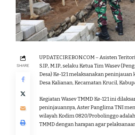
UPDATECIREBON.COM – Asisten Teritoria
S.IP., M.IP., selaku Ketua Tim Wasev (
SHARE
Desa) Ke-121 melaksanakan peninjauan 
Desa Kalianan, Kecamatan Krucil, Kabupa
Kegiatan Wasev TMMD Ke-121 ini dilaksan
peninjauannya, Aster Panglima TNI men
wilayah Kodim 0820/Probolinggo adala
TMMD dengan harapan agar pelaksanaannya