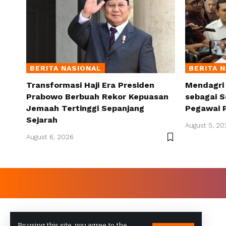
BERITA NASIONAL
BERITA 
Transformasi Haji Era Presiden
Mendagri
Prabowo Berbuah Rekor Kepuasan
sebagai S
Jemaah Tertinggi Sepanjang
Pegawai 
Sejarah
August 5, 20
August 6, 2026
By using this site, you agree to the