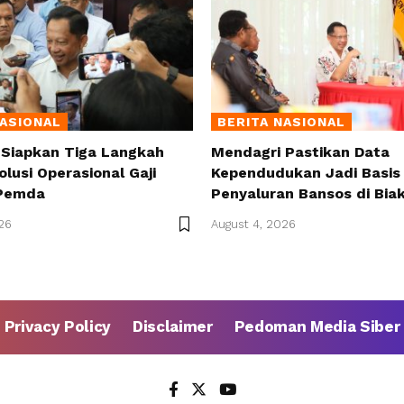
NASIONAL
BERITA NASIONAL
 Siapkan Tiga Langkah
Mendagri Pastikan Data
olusi Operasional Gaji
Kependudukan Jadi Basis 
Pemda
Penyaluran Bansos di Bia
26
August 4, 2026
Privacy Policy
Disclaimer
Pedoman Media Siber