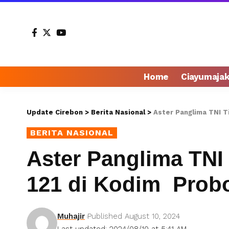
Home
Ciayumaja
Update Cirebon
>
Berita Nasional
>
Aster Panglima TNI T
BERITA NASIONAL
Aster Panglima TNI
121 di Kodim Prob
Muhajir
Published August 10, 2024