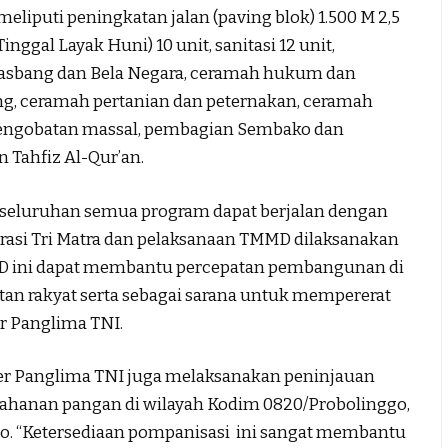
meliputi peningkatan jalan (paving blok) 1.500 M 2,5
nggal Layak Huni) 10 unit, sanitasi 12 unit,
 Wasbang dan Bela Negara, ceramah hukum dan
ng, ceramah pertanian dan peternakan, ceramah
 pengobatan massal, pembagian Sembako dan
 Tahfiz Al-Qur’an.
keseluruhan semua program dapat berjalan dengan
grasi Tri Matra dan pelaksanaan TMMD dilaksanakan
MD ini dapat membantu percepatan pembangunan di
an rakyat serta sebagai sarana untuk mempererat
r Panglima TNI.
ster Panglima TNI juga melaksanakan peninjauan
tahanan pangan di wilayah Kodim 0820/Probolinggo,
nggo. “Ketersediaan pompanisasi ini sangat membantu