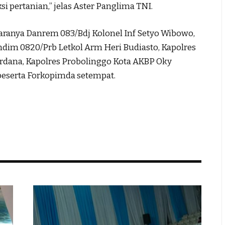
 pertanian,” jelas Aster Panglima TNI.
taranya Danrem 083/Bdj Kolonel Inf Setyo Wibowo,
dim 0820/Prb Letkol Arm Heri Budiasto, Kapolres
dana, Kapolres Probolinggo Kota AKBP Oky
beserta Forkopimda setempat.