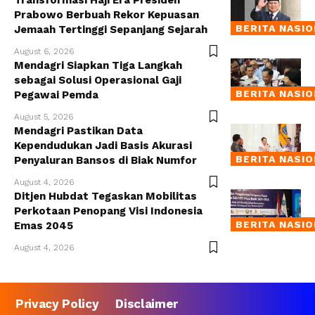
Transformasi Haji Era Presiden
Prabowo Berbuah Rekor Kepuasan
BERITA NASI
Jemaah Tertinggi Sepanjang Sejarah
August 6, 2026
Mendagri Siapkan Tiga Langkah
sebagai Solusi Operasional Gaji
BERITA NASI
Pegawai Pemda
August 5, 2026
Mendagri Pastikan Data
Kependudukan Jadi Basis Akurasi
BERITA NASI
Penyaluran Bansos di Biak Numfor
August 4, 2026
Ditjen Hubdat Tegaskan Mobilitas
Perkotaan Penopang Visi Indonesia
BERITA NASI
Emas 2045
August 4, 2026
Privacy Policy
Disclaimer