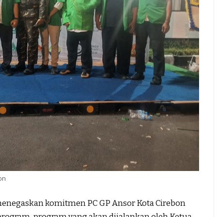
on
i menegaskan komitmen PC GP Ansor Kota Cirebon
ogram-program yang akan dijalankan oleh Ketua