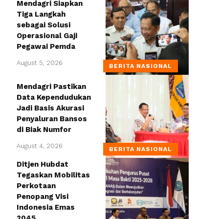
Mendagri Siapkan
Tiga Langkah
sebagai Solusi
Operasional Gaji
Pegawai Pemda
August 5, 2026
BERITA NASIONAL
Mendagri Pastikan
Data Kependudukan
Jadi Basis Akurasi
Penyaluran Bansos
di Biak Numfor
August 4, 2026
BERITA NASIONAL
Ditjen Hubdat
Tegaskan Mobilitas
Perkotaan
Penopang Visi
Indonesia Emas
2045