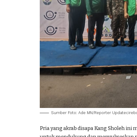
Sumber Foto: Ade MN/Reporter Updatecireb
Pria yang akrab disapa Kang Sholeh in
untuk mendukung dan menyukseskan pr