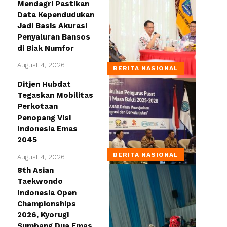
Mendagri Pastikan
Data Kependudukan
Jadi Basis Akurasi
Penyaluran Bansos
di Biak Numfor
August 4, 2026
BERITA NASIONAL
Ditjen Hubdat
Tegaskan Mobilitas
Perkotaan
Penopang Visi
Indonesia Emas
2045
BERITA NASIONAL
August 4, 2026
8th Asian
Taekwondo
Indonesia Open
Championships
2026, Kyorugi
Sumbang Dua Emas