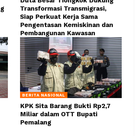
Duta Besar Tiongkok Dukung
ng
Transformasi Transmigrasi,
Siap Perkuat Kerja Sama
Pengentasan Kemiskinan dan
Pembangunan Kawasan
BERITA NASIONAL
KPK Sita Barang Bukti Rp2,7
Miliar dalam OTT Bupati
Pemalang