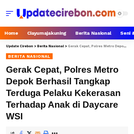
Home
Ciayumajakuning
Berita Nasional
Seni 
Update Cirebon
>
Berita Nasional
>
Gerak Cepat, Polres Metro Depok Berhasil Tangkap Terduga Pelaku Kekerasan Terhadap Anak di Daycare WSI
BERITA NASIONAL
Gerak Cepat, Polres Metro
Depok Berhasil Tangkap
Terduga Pelaku Kekerasan
Terhadap Anak di Daycare
WSI