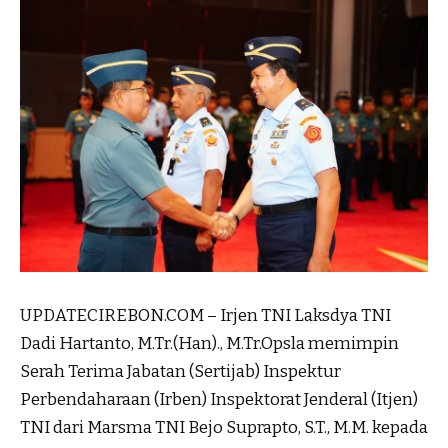
UPDATECIREBON.COM – Irjen TNI Laksdya TNI
Dadi Hartanto, M.Tr.(Han)., M.Tr.Opsla memimpin
Serah Terima Jabatan (Sertijab) Inspektur
Perbendaharaan (Irben) Inspektorat Jenderal (Itjen)
TNI dari Marsma TNI Bejo Suprapto, S.T., M.M. kepada