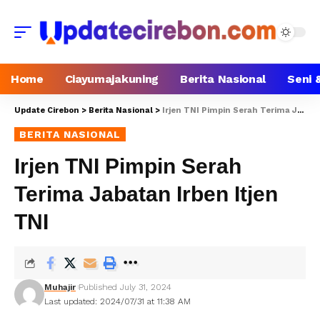
Home
Ciayumajakuning
Berita Nasional
Seni 
Update Cirebon
>
Berita Nasional
>
Irjen TNI Pimpin Serah Terima Jabatan Irben Itjen TNI
BERITA NASIONAL
Irjen TNI Pimpin Serah
Terima Jabatan Irben Itjen
TNI
Muhajir
Published July 31, 2024
Last updated: 2024/07/31 at 11:38 AM