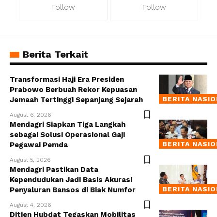
Follow
Follow
Berita Terkait
Transformasi Haji Era Presiden
Prabowo Berbuah Rekor Kepuasan
BERITA NASI
Jemaah Tertinggi Sepanjang Sejarah
August 6, 2026
Mendagri Siapkan Tiga Langkah
sebagai Solusi Operasional Gaji
BERITA NASI
Pegawai Pemda
August 5, 2026
Mendagri Pastikan Data
Kependudukan Jadi Basis Akurasi
BERITA NASI
Penyaluran Bansos di Biak Numfor
August 4, 2026
Ditjen Hubdat Tegaskan Mobilitas