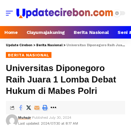
Home
Ciayumajakuning
Berita Nasional
Seni 
Update Cirebon
>
Berita Nasional
>
Universitas Diponegoro Raih Juara 1 Lomba Debat Hukum di Mabes Polri
BERITA NASIONAL
Universitas Diponegoro
Raih Juara 1 Lomba Debat
Hukum di Mabes Polri
Muhajir
Published July 30, 2024
Last updated: 2024/07/30 at 8:17 AM