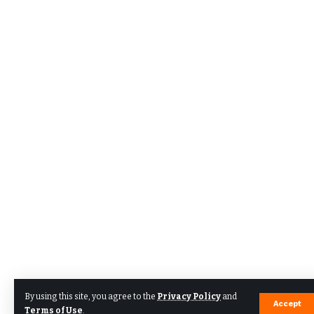
By using this site, you agree to the
Privacy Policy
and
Accept
Terms of Use
.