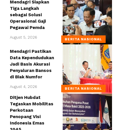
Mendagri Siapkan
Tiga Langkah
sebagai Solusi
Operasional Gaji
Pegawai Pemda
August 5, 2026
BERITA NASIONAL
Mendagri Pastikan
Data Kependudukan
Jadi Basis Akurasi
Penyaluran Bansos
di Biak Numfor
August 4, 2026
BERITA NASIONAL
Ditjen Hubdat
Tegaskan Mobilitas
Perkotaan
Penopang Visi
Indonesia Emas
2045