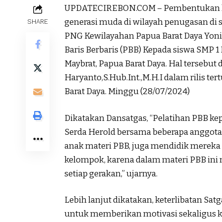
UPDATECIREBON.COM – Pembentukan kara
generasi muda di wilayah penugasan di 
SHARE
PNG Kewilayahan Papua Barat Daya Yoni
Baris Berbaris (PBB) Kepada siswa SMP 
Maybrat, Papua Barat Daya. Hal tersebut
Haryanto,S.Hub.Int.,M.H.I dalam rilis ter
Barat Daya. Minggu (28/07/2024)
Dikatakan Dansatgas, “Pelatihan PBB ke
Serda Herold bersama beberapa anggota 
anak materi PBB, juga mendidik mereka 
kelompok, karena dalam materi PBB in
setiap gerakan,” ujarnya.
Lebih lanjut dikatakan, keterlibatan Sa
untuk memberikan motivasi sekaligus k