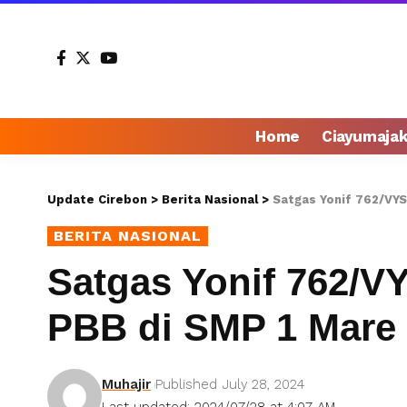
Home
Ciayumaja
Update Cirebon
>
Berita Nasional
>
Satgas Yonif 762/VYS
BERITA NASIONAL
Satgas Yonif 762/V
PBB di SMP 1 Mare 
Muhajir
Published July 28, 2024